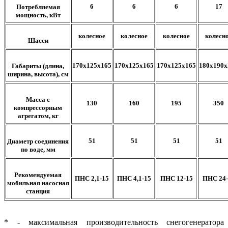
6
6
6
17
Потребляемая
мощность, кВт
колесное
колесное
колесное
колесн
Шасси
170х125х165
170х125х165
170х125х165
180х190х
Габариты (длина,
ширина, высота), см
Масса с
130
160
195
350
компрессорным
агрегатом, кг
51
51
51
51
Диаметр соединения
по воде, мм
Рекомендуемая
ПНС 2,1-15
ПНС 4,1-15
ПНС 12-15
ПНС 24-
мобильная насосная
станция
* - максимальная производительность снегогенератора