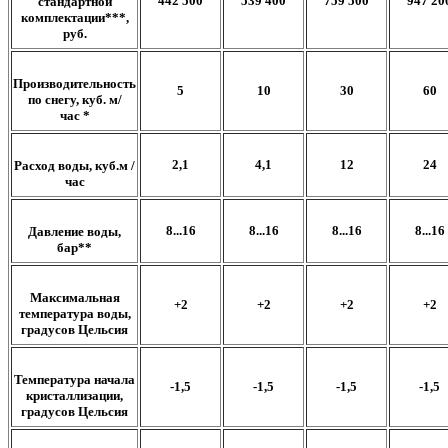
442 500
539 400
759 500
947 20
стандартной
комплектации
***
,
руб.
Производительность
5
10
30
60
по снегу, куб. м/
час
*
2,1
4,1
12
24
Расход воды, куб.м /
час
8...16
8...16
8...16
8...16
Давление воды,
бар
**
Максимальная
+2
+2
+2
+2
температура воды,
градусов Цельсия
Температура начала
-1,5
-1,5
-1,5
-1,5
кристаллизации,
градусов Цельсия