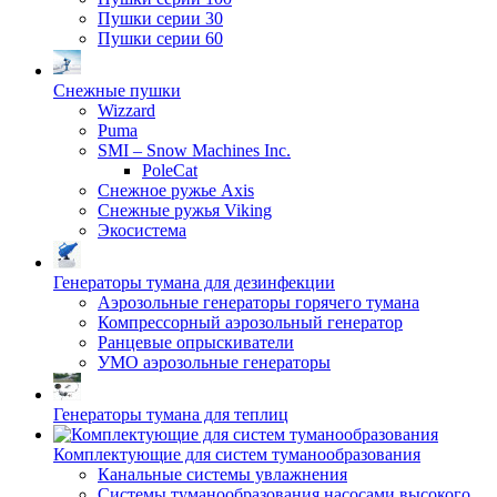
Пушки серии 30
Пушки серии 60
Снежные пушки
Wizzard
Puma
SMI – Snow Machines Inc.
PoleCat
Снежное ружье Axis
Снежные ружья Viking
Экосистема
Генераторы тумана для дезинфекции
Аэрозольные генераторы горячего тумана
Компрессорный аэрозольный генератор
Ранцевые опрыскиватели
УМО аэрозольные генераторы
Генераторы тумана для теплиц
Комплектующие для систем туманообразования
Канальные системы увлажнения
Системы туманообразования насосами высокого