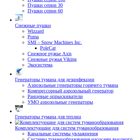
Пушки серии 30
Пушки серии 60
Снежные пушки
Wizzard
Puma
SMI – Snow Machines Inc.
PoleCat
Снежное ружье Axis
Снежные ружья Viking
Экосистема
Генераторы тумана для дезинфекции
Аэрозольные генераторы горячего тумана
Компрессорный аэрозольный генератор
Ранцевые опрыскиватели
УМО аэрозольные генераторы
Генераторы тумана для теплиц
Комплектующие для систем туманообразования
Канальные системы увлажнения
Системы туманообразования насосами высокого