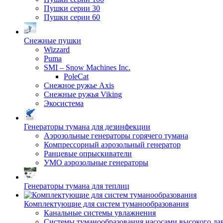
Пушки серии 30
Пушки серии 60
Снежные пушки
Wizzard
Puma
SMI – Snow Machines Inc.
PoleCat
Снежное ружье Axis
Снежные ружья Viking
Экосистема
Генераторы тумана для дезинфекции
Аэрозольные генераторы горячего тумана
Компрессорный аэрозольный генератор
Ранцевые опрыскиватели
УМО аэрозольные генераторы
Генераторы тумана для теплиц
Комплектующие для систем туманообразования
Канальные системы увлажнения
Системы туманообразования насосами высокого да