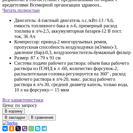
вредителями Всемирной организации здравоох..
Читать полностью
Двигатель:
4-тактный двигатель л.с./кВт-13 / 9,6,
емкость топливного бака в л-6, примерный расход
топлива в л/ч-2,5, аккумуляторная батарея-12 В пост.
ток, 36 Ач
Компрессор:
привод-2 многоручьевых ремня,
пропускная способность воздуходувки (м3/мин)-3,
давление (бар)-0,3, воздухоочиститель-бумажный фильтр
Размер:
87 x 79 x 91 см
Система подачи рабочего раствора:
объем бака рабочего
раствора из ПЭНД в л -60, количество форсунок-2,
распылительная головка-регулируется на 360° , расход
рабочего раствора в л/ч-20, макс. расход рабочего
раствора в л/ч-30, средний диаметр капель, только вода,
10 л на форсунку-< 15 мкм
Все характеристики
Цена: по запросу
В корзину
В закладки
В сравнение