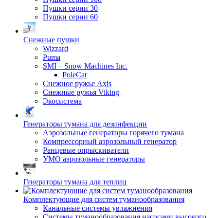
Пушки серии 30
Пушки серии 60
Снежные пушки
Wizzard
Puma
SMI – Snow Machines Inc.
PoleCat
Снежное ружье Axis
Снежные ружья Viking
Экосистема
Генераторы тумана для дезинфекции
Аэрозольные генераторы горячего тумана
Компрессорный аэрозольный генератор
Ранцевые опрыскиватели
УМО аэрозольные генераторы
Генераторы тумана для теплиц
Комплектующие для систем туманообразования
Канальные системы увлажнения
Системы туманообразования насосами высокого