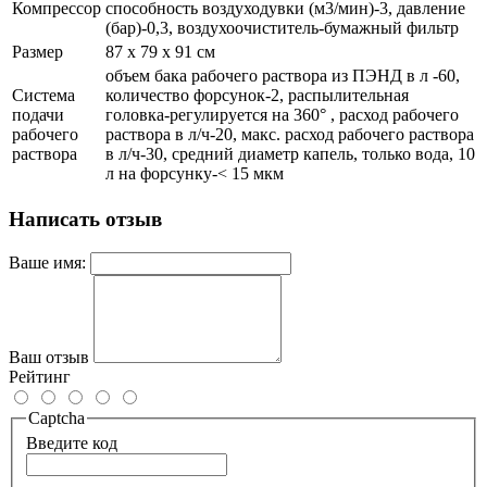
Компрессор
способность воздуходувки (м3/мин)-3, давление
(бар)-0,3, воздухоочиститель-бумажный фильтр
Размер
87 x 79 x 91 см
объем бака рабочего раствора из ПЭНД в л -60,
Система
количество форсунок-2, распылительная
подачи
головка-регулируется на 360° , расход рабочего
рабочего
раствора в л/ч-20, макс. расход рабочего раствора
раствора
в л/ч-30, средний диаметр капель, только вода, 10
л на форсунку-< 15 мкм
Написать отзыв
Ваше имя:
Ваш отзыв
Рейтинг
Captcha
Введите код