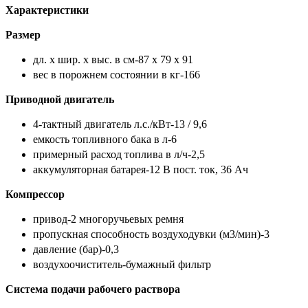
Характеристики
Размер
дл. x шир. x выс. в см-
87 x 79 x 91
вес в порожнем состоянии в кг-
166
Приводной двигатель
4-тактный двигатель л.с./кВт-1
3 / 9,6
емкость топливного бака в л-
6
примерный расход топлива в л/ч-
2,5
аккумуляторная батарея-
12 В пост. ток, 36 Ач
Компрессор
привод-
2 многоручьевых ремня
пропускная способность воздуходувки (м3/мин)-
3
давление (бар)-
0,3
воздухоочиститель-
бумажный фильтр
Система подачи рабочего раствора